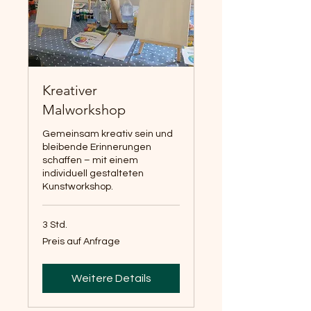
Kreativer
Malworkshop
Gemeinsam kreativ sein und
bleibende Erinnerungen
schaffen – mit einem
individuell gestalteten
Kunstworkshop.
3 Std.
Preis
Preis auf Anfrage
auf
Anfrage
Weitere Details