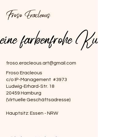
Froso Eracleous
.meine farbenfrohe Kunst
.meine farbenfrohe Kunst
froso.eracleous.art@gmail.com
Froso Eracleous
c/o IP-Management #3973
Ludwig-Erhard-Str. 18
20459 Hamburg
(Virtuelle Geschäftsadresse)
Hauptsitz: Essen - NRW