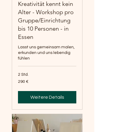
Kreativität kennt kein
Alter - Workshop pro
Gruppe/Einrichtung
bis 10 Personen - in
Essen
Lasst uns gemeinsam malen,
erkunden und uns lebendig
fühlen
2 Std.
290
290 €
Euro
Weitere Details