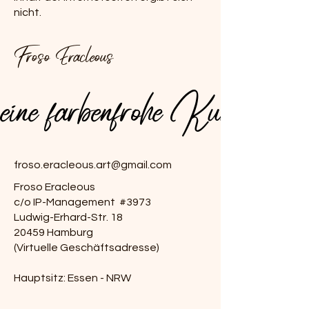
nicht.
Froso Eracleous
.meine farbenfrohe Kunst
.meine farbenfrohe Kunst
froso.eracleous.art@gmail.com
Froso Eracleous
c/o IP-Management #3973
Ludwig-Erhard-Str. 18
20459 Hamburg
(Virtuelle Geschäftsadresse)
Hauptsitz: Essen - NRW