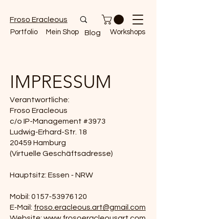
Froso Eracleous
Portfolio
Mein Shop
Workshops
Blog
IMPRESSUM
Verantwortliche:
Froso Eracleous
c/o IP-Management #3973
Ludwig-Erhard-Str. 18
20459 Hamburg
(Virtuelle Geschäftsadresse)
Hauptsitz: Essen - NRW
Mobil:
0157-53976120
E-Mail:
froso.eracleous.art@gmail.com
Website:
www.frosoeracleousart.com