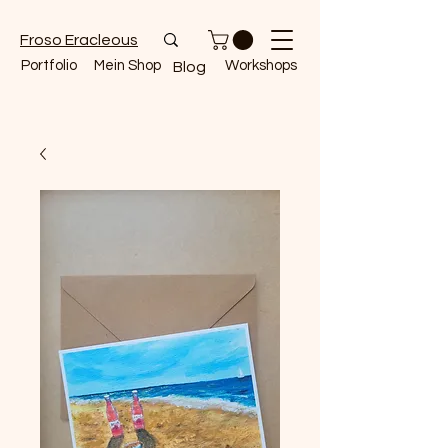
Froso Eracleous
Portfolio
Mein Shop
Workshops
Blog