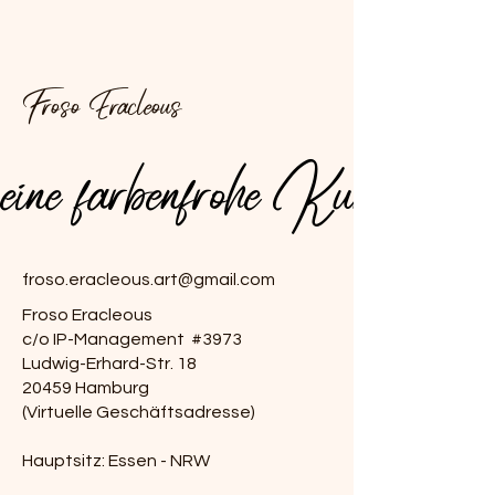
Froso Eracleous
.meine farbenfrohe Kunst
.meine farbenfrohe Kunst
froso.eracleous.art@gmail.com
Froso Eracleous
c/o IP-Management #3973
Ludwig-Erhard-Str. 18
20459 Hamburg
(Virtuelle Geschäftsadresse)
Hauptsitz: Essen - NRW