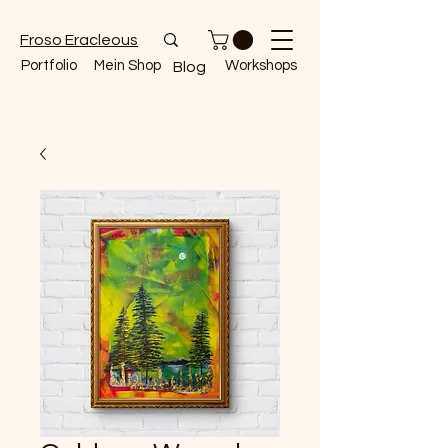
Froso Eracleous
Portfolio
Mein Shop
Workshops
Blog