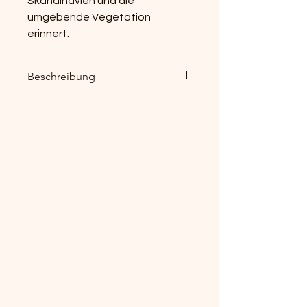
Skandinavien und die
umgebende Vegetation
erinnert.
Beschreibung
Original Acryl auf Leinwand
70cm x 50cm