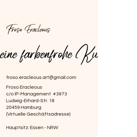
Froso Eracleous
.meine farbenfrohe Kunst
.meine farbenfrohe Kunst
froso.eracleous.art@gmail.com
Froso Eracleous
c/o IP-Management #3973
Ludwig-Erhard-Str. 18
20459 Hamburg
(Virtuelle Geschäftsadresse)
Hauptsitz: Essen - NRW