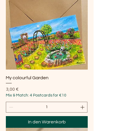
My colourful Garden
Preis
3,00 €
Mix & Match: 4 Postcards for €10
In den Warenkorb