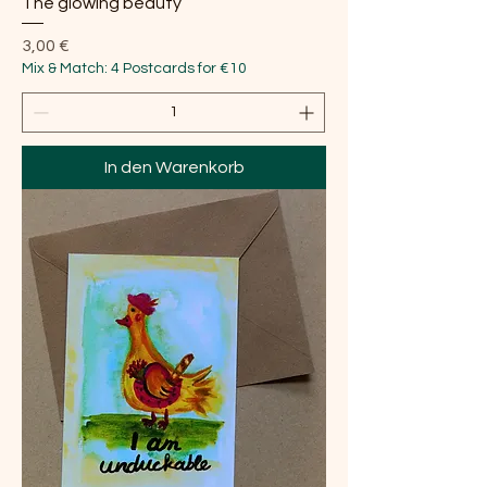
The glowing beauty
Preis
3,00 €
Mix & Match: 4 Postcards for €10
In den Warenkorb