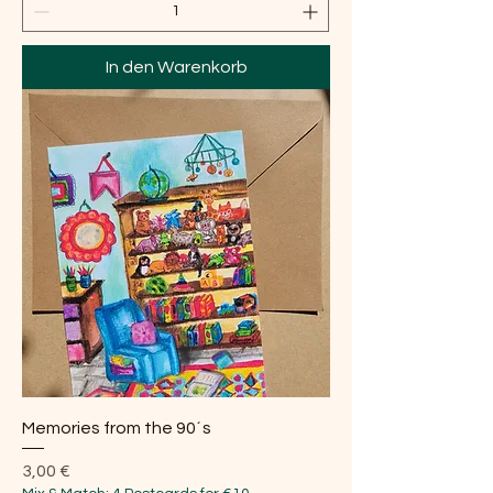
In den Warenkorb
Memories from the 90´s
Preis
3,00 €