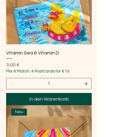
Vitamin Sea & Vitamin D
Preis
3,00 €
Mix & Match: 4 Postcards for €10
In den Warenkorb
Neu