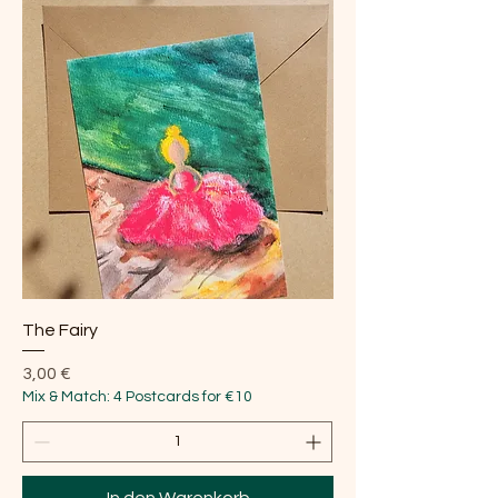
The Fairy
Preis
3,00 €
Mix & Match: 4 Postcards for €10
In den Warenkorb