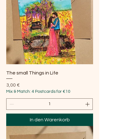
The small Things in Life
Preis
3,00 €
Mix & Match: 4 Postcards for €10
In den Warenkorb