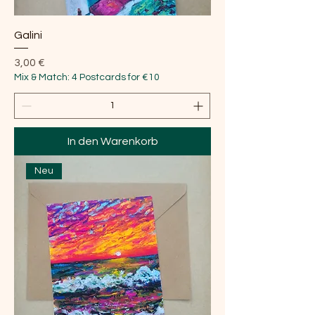
Galini
Preis
3,00 €
Mix & Match: 4 Postcards for €10
In den Warenkorb
Neu