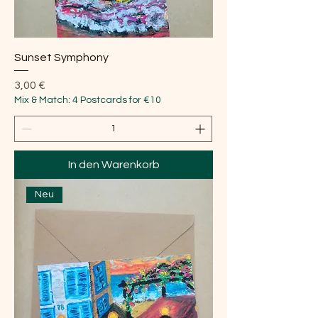
Sunset Symphony
Preis
3,00 €
Mix & Match: 4 Postcards for €10
In den Warenkorb
Neu