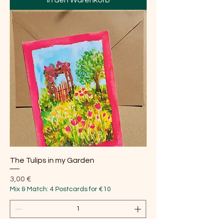
The Tulips in my Garden
Preis
3,00 €
Mix & Match: 4 Postcards for €10