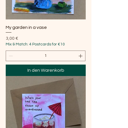
My garden in a vase
Preis
3,00 €
Mix & Match: 4 Postcards for €10
In den Warenkorb