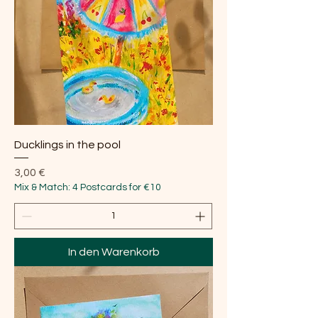
Ducklings in the pool
Preis
3,00 €
Mix & Match: 4 Postcards for €10
In den Warenkorb