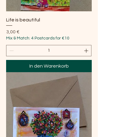
Life is beautiful
Preis
3,00 €
Mix & Match: 4 Postcards for €10
In den Warenkorb