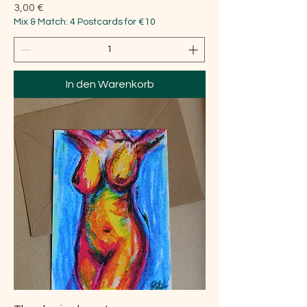
Preis
3,00 €
Mix & Match: 4 Postcards for €10
In den Warenkorb