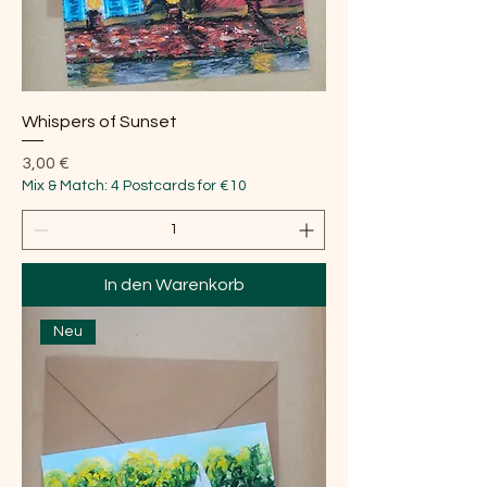
Whispers of Sunset
Preis
3,00 €
Mix & Match: 4 Postcards for €10
In den Warenkorb
Neu