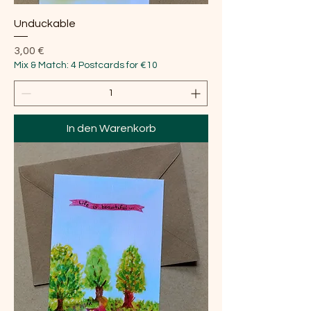
Unduckable
Preis
3,00 €
Mix & Match: 4 Postcards for €10
In den Warenkorb