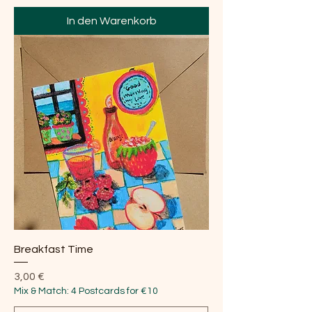
In den Warenkorb
Breakfast Time
Preis
3,00 €
Mix & Match: 4 Postcards for €10