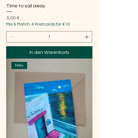
Time to sail away
Preis
3,00 €
Mix & Match: 4 Postcards for €10
In den Warenkorb
Neu