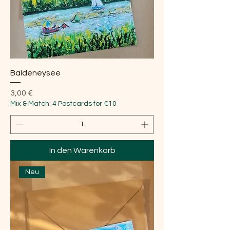
Baldeneysee
Preis
3,00 €
Mix & Match: 4 Postcards for €10
In den Warenkorb
Neu