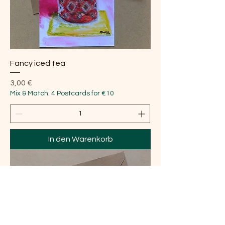
Fancy iced tea
Preis
3,00 €
Mix & Match: 4 Postcards for €10
In den Warenkorb