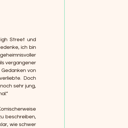
igh Street und 
denke, ich bin 
eheimnisvoller 
ils vergangener 
e Gedanken von 
rliebte. Doch 
noch sehr jung, 
al.“
Komischerweise 
u beschreiben, 
lar, wie schwer 