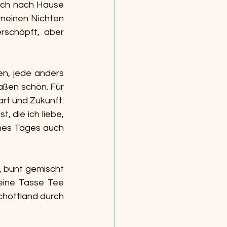
ich nach Hause 
meinen Nichten 
chöpft, aber 
n, jede anders 
aßen schön. Für 
t und Zukunft. 
 die ich liebe, 
nes Tages auch 
 bunt gemischt 
eine Tasse Tee 
chottland durch 