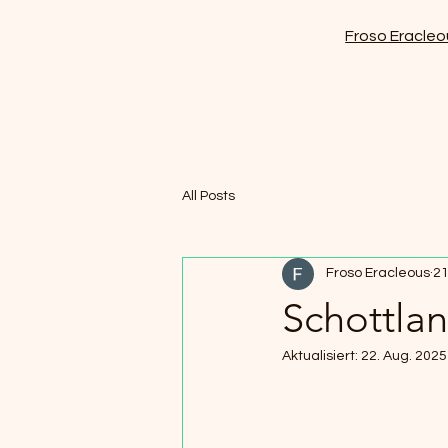
Froso Eracleo
All Posts
Froso Eracleous
21
Schottlan
Aktualisiert:
22. Aug. 2025