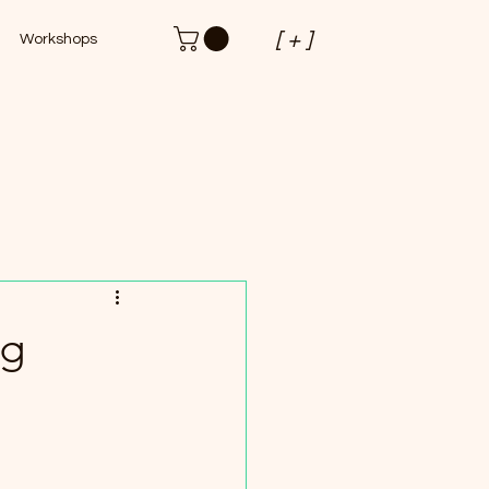
[ + ]
Workshops
ag