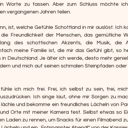
 in Worte zu fassen. Aber zum Schluss möchte ich 
den vergangenen Jahren teilen.
n, ist, welche Gefühle Schottland in mir auslöst. Ich 
 die Freundlichkeit der Menschen, das gemütliche We
lang des schottischen Akzents, die Musik, die Arc
fach meine Familie ist, die mir das Gefühl gibt, so he
 in Deutschland. Je älter ich werde, desto mehr genieß
ern und mich auf seinen schmalen Steinpfaden oder in
ühle ich mich frei. Frei, ich selbst zu sein, frei, mi
 auszudrücken. Ich singe laut, ohne mir Sorgen zu mach
 lächle und bekomme ein freundliches Lächeln von Pas
und Orte mit meiner Kamera fest. Selbst etwas so Ei
 Laden zu rennen, um Snacks für einen Filmabend zu 
es Lächeln und ein „Entspannter Abend!“ von der Kassiere