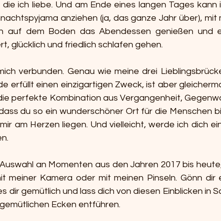
die ich liebe. Und am Ende eines langen Tages kann 
achtspyjama anziehen (ja, das ganze Jahr über), mit 
 auf dem Boden das Abendessen genießen und ers
riert, glücklich und friedlich schlafen gehen.
 mich verbunden. Genau wie meine drei Lieblingsbrücke
de erfüllt einen einzigartigen Zweck, ist aber gleicherm
 die perfekte Kombination aus Vergangenheit, Gegenwar
ass du so ein wunderschöner Ort für die Menschen bist,
ir am Herzen liegen. Und vielleicht, werde ich dich ei
n.
e Auswahl an Momenten aus den Jahren 2017 bis heute,
it meiner Kamera oder mit meinen Pinseln. Gönn dir 
 dir gemütlich und lass dich von diesen Einblicken in S
e gemütlichen Ecken entführen.