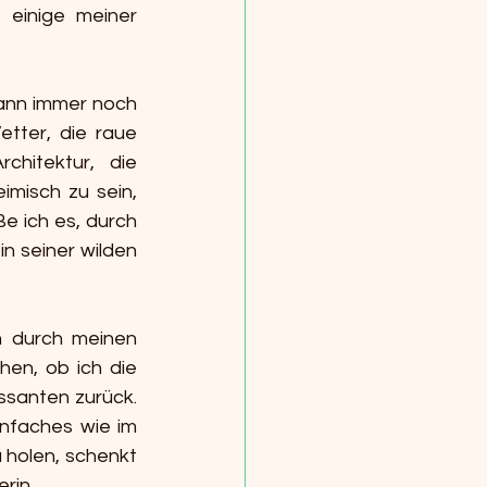
einige meiner 
kann immer noch 
tter, die raue 
hitektur, die 
imisch zu sein, 
e ich es, durch 
 seiner wilden 
ch durch meinen 
en, ob ich die 
santen zurück. 
nfaches wie im 
holen, schenkt 
rin.