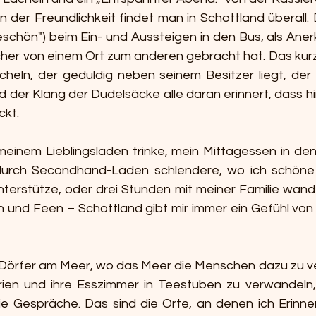
 der Freundlichkeit findet man in Schottland überall. 
eschön") beim Ein- und Aussteigen in den Bus, als Aner
icher von einem Ort zum anderen gebracht hat. Das kurz
cheln, der geduldig neben seinem Besitzer liegt, der 
d der Klang der Dudelsäcke alle daran erinnert, dass hi
ckt.
einem Lieblingsladen trinke, mein Mittagessen in den 
urch Secondhand-Läden schlendere, wo ich schöne K
erstütze, oder drei Stunden mit meiner Familie wande
en und Feen – Schottland gibt mir immer ein Gefühl von
n Dörfer am Meer, wo das Meer die Menschen dazu zu ver
rien und ihre Esszimmer in Teestuben zu verwandeln, 
wie Gespräche. Das sind die Orte, an denen ich Erinne